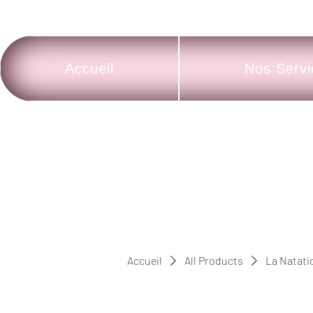
Accueil
Nos Servi
Clip
&
Accueil
All Products
La Natati