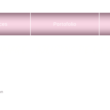
ces
Portofolio
Image Ajoutons de la C
on